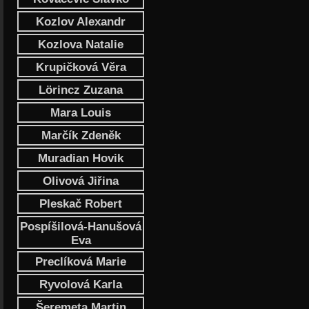
Kozlov Alexandr
Kozlova Natalie
Krupičková Věra
Lörincz Zuzana
Mara Louis
Marčík Zdeněk
Muradian Hovik
Olivová Jiřina
Pleskač Robert
Pospíšilová-Hanušová
Eva
Preclíková Marie
Ryvolová Karla
Šeremeta Martin