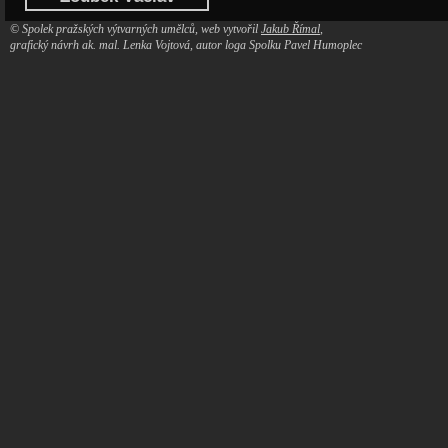
© Spolek pražských výtvarných umělců, web vytvořil
Jakub Římal
,
grafický návrh ak. mal. Lenka Vojtová, autor loga Spolku Pavel Humoplec