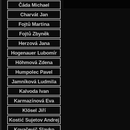
Čáda Michael
Charvát Jan
Fojtů Martina
Fojtů Zbyněk
Herzová Jana
Hogenauer Lubomír
Höhmová Zdena
Humpolec Pavel
Jamníková Ludmila
Kalvoda Ivan
Karmazínová Eva
Klösel Jiří
Kostić Sujetov Andrej
Kovačevič Slavko