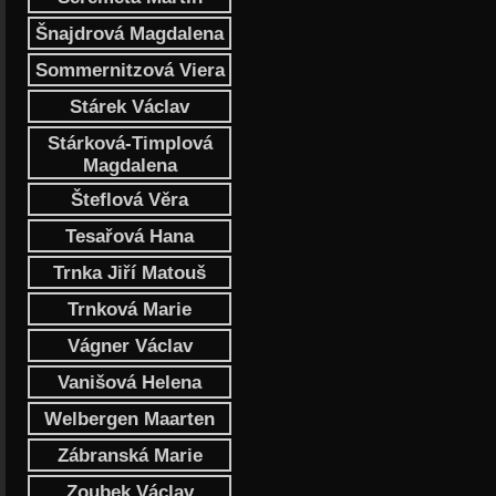
Šnajdrová Magdalena
Sommernitzová Viera
Stárek Václav
Stárková-Timplová
Magdalena
Šteflová Věra
Tesařová Hana
Trnka Jiří Matouš
Trnková Marie
Vágner Václav
Vanišová Helena
Welbergen Maarten
Zábranská Marie
Zoubek Václav