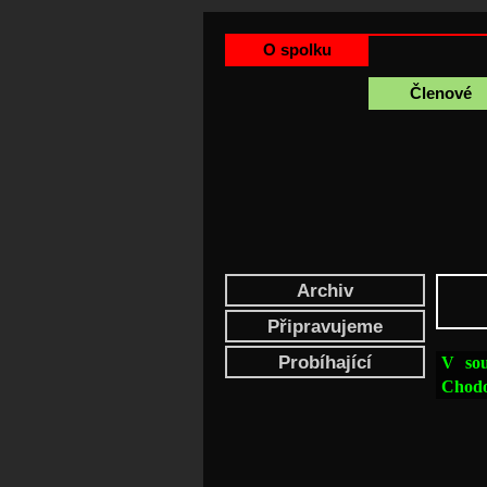
O spolku
Členové
Archiv
Připravujeme
Probíhající
V sou
Chodov