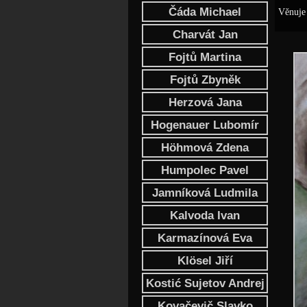
Čáda Michael
Věnuje 
Charvát Jan
Fojtů Martina
Fojtů Zbyněk
Herzová Jana
Hogenauer Lubomír
Höhmová Zdena
Humpolec Pavel
Jamníková Ludmila
Kalvoda Ivan
Karmazínová Eva
Klösel Jiří
Kostić Sujetov Andrej
Kovačevič Slavko