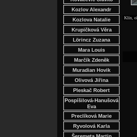
Kozlov Alexandr
Klín, o
Kozlova Natalie
Krupičková Věra
Lörincz Zuzana
Mara Louis
Marčík Zdeněk
Muradian Hovik
Olivová Jiřina
Pleskač Robert
Pospíšilová-Hanušová
Eva
Preclíková Marie
Ryvolová Karla
Šeremeta Martin