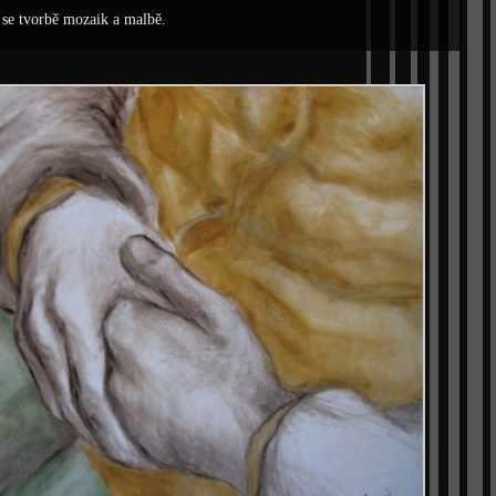
se tvorbě mozaik a malbě.