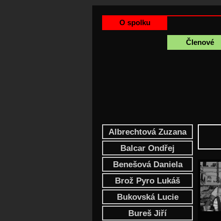
O spolku
Členové
Albrechtová Zuzana
Balcar Ondřej
Benešová Daniela
Brož Pyro Lukáš
Bukovská Lucie
Bureš Jiří