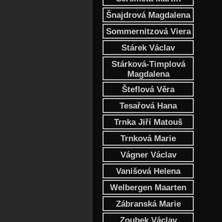
Šnajdrová Magdalena
Sommernitzová Viera
Stárek Václav
Stárková-Timplová
Magdalena
Šteflová Věra
Tesařová Hana
Trnka Jiří Matouš
Trnková Marie
Vágner Václav
Vanišová Helena
Welbergen Maarten
Zábranská Marie
Zoubek Václav