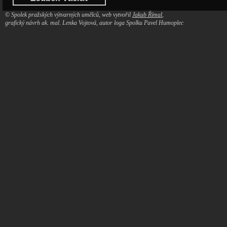
© Spolek pražských výtvarných umělců, web vytvořil
Jakub Římal
,
grafický návrh ak. mal. Lenka Vojtová, autor loga Spolku Pavel Humoplec