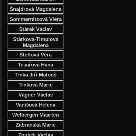
Šnajdrová Magdalena
Sommernitzová Viera
Stárek Václav
Stárková-Timplová
Magdalena
Šteflová Věra
Tesařová Hana
Trnka Jiří Matouš
Trnková Marie
Vágner Václav
Vanišová Helena
Welbergen Maarten
Zábranská Marie
Zoubek Václav