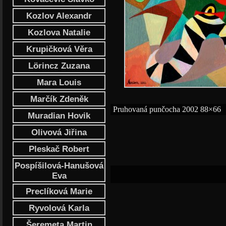
Kozlov Alexandr
Kozlova Natalie
Krupičková Věra
Lörincz Zuzana
Mara Louis
Marčík Zdeněk
Pruhovaná punčocha 2002 88×66
Muradian Hovik
Olivová Jiřina
Pleskač Robert
Pospíšilová-Hanušová
Eva
Preclíková Marie
Ryvolová Karla
Šeremeta Martin