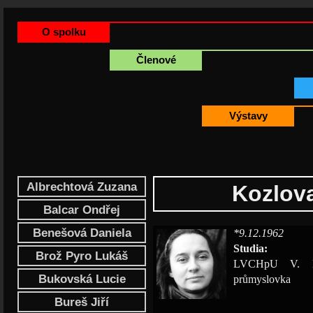
O spolku
Členové
Výstavy
Albrechtová Zuzana
Kozlova
Balcar Ondřej
Benešová Daniela
*9.12.1962
Studia:
Brož Pyro Lukáš
LVCHpU V. Mu
Bukovská Lucie
průmyslovka
Bureš Jiří