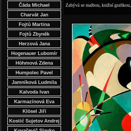
Čáda Michael
Zabývá se malbou, knižní grafikou,
Charvát Jan
Fojtů Martina
Fojtů Zbyněk
Herzová Jana
Hogenauer Lubomír
Höhmová Zdena
Humpolec Pavel
Jamníková Ludmila
Kalvoda Ivan
Karmazínová Eva
Klösel Jiří
Kostić Sujetov Andrej
Kovačevič Slavko