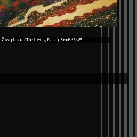
u Živá planeta (The Living Plenet) Země 65×85