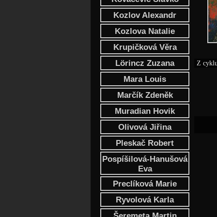
Kozlov Alexandr
Kozlova Natalie
Krupičková Věra
Lörincz Zuzana
Z cykl
Mara Louis
Marčík Zdeněk
Muradian Hovik
Olivová Jiřina
Pleskač Robert
Pospíšilová-Hanušová
Eva
Preclíková Marie
Ryvolová Karla
Šeremeta Martin