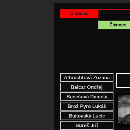
O spolku
Členové
Albrechtová Zuzana
Balcar Ondřej
Benešová Daniela
Brož Pyro Lukáš
Bukovská Lucie
Bureš Jiří