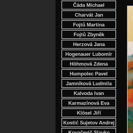
Čáda Michael
Charvát Jan
Fojtů Martina
Fojtů Zbyněk
Herzová Jana
Hogenauer Lubomír
Höhmová Zdena
Humpolec Pavel
Jamníková Ludmila
Kalvoda Ivan
Karmazínová Eva
Klösel Jiří
Kostić Sujetov Andrej
Kovačevič Slavko