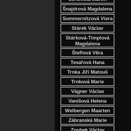
Šnajdrová Magdalena
Sommernitzová Viera
Stárek Václav
Stárková-Timplová
Magdalena
Šteflová Věra
Tesařová Hana
Trnka Jiří Matouš
Trnková Marie
Vágner Václav
Vanišová Helena
Welbergen Maarten
Zábranská Marie
Zoubek Václav