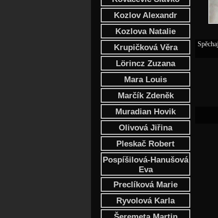
Kozlov Alexandr
Kozlova Natalie
Spěchaj
Krupičková Věra
Lörincz Zuzana
Mara Louis
Marčík Zdeněk
Muradian Hovik
Olivová Jiřina
Pleskač Robert
Pospíšilová-Hanušová
Eva
Preclíková Marie
Ryvolová Karla
Šeremeta Martin