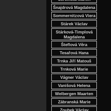
Šnajdrová Magdalena
Sommernitzová Viera
Stárek Václav
Stárková-Timplová
Magdalena
Šteflová Věra
Tesařová Hana
Trnka Jiří Matouš
Trnková Marie
Vágner Václav
Vanišová Helena
Welbergen Maarten
Zábranská Marie
Zoubek Václav