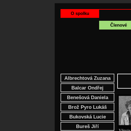
O spolku
Členové
Albrechtová Zuzana
Balcar Ondřej
Benešová Daniela
Brož Pyro Lukáš
Bukovská Lucie
Bureš Jiří
Věnuje 