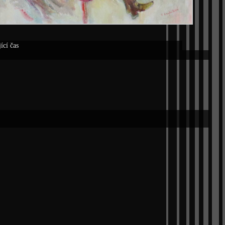
ící čas