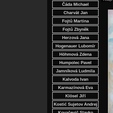
Čáda Michael
Charvát Jan
Fojtů Martina
Fojtů Zbyněk
Herzová Jana
Hogenauer Lubomír
Höhmová Zdena
Humpolec Pavel
Jamníková Ludmila
Kalvoda Ivan
Karmazínová Eva
Klösel Jiří
Kostić Sujetov Andrej
Kovačevič Slavko