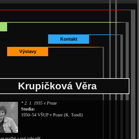
Kontakt
Výstavy
Krupičková Věra
* 2. 1. 1935 v Praze
Studia:
1950–54 VŠUP v Praze (K. Tondl)
se malbě a své zahradě.