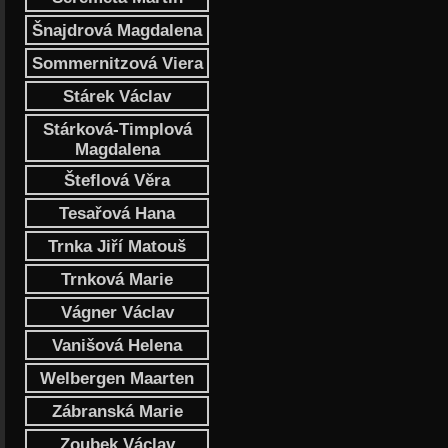
Šnajdrová Magdalena
Sommernitzová Viera
Stárek Václav
Stárková-Timplová
Magdalena
Šteflová Věra
Tesařová Hana
Trnka Jiří Matouš
Trnková Marie
Vágner Václav
Vanišová Helena
Welbergen Maarten
Zábranská Marie
Zoubek Václav