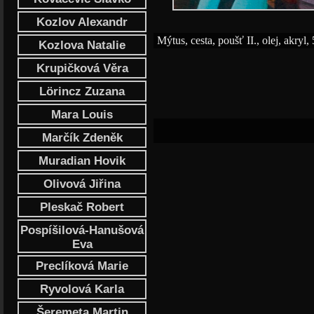
Kozlov Alexandr
Mýtus, cesta, poušť II., olej, akryl
Kozlova Natalie
Krupičková Věra
Lörincz Zuzana
Mara Louis
Marčík Zdeněk
Muradian Hovik
Olivová Jiřina
Pleskač Robert
Pospíšilová-Hanušová
Eva
Preclíková Marie
Ryvolová Karla
Šeremeta Martin