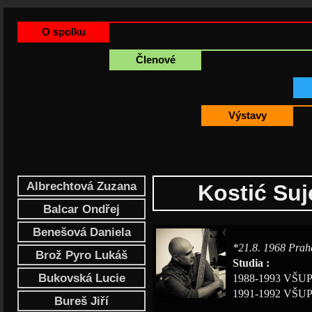
O spolku
Členové
Výstavy
Albrechtová Zuzana
Kostić Suj
Balcar Ondřej
Benešová Daniela
*21.8. 1968 Prah
Brož Pyro Lukáš
Studia :
Bukovská Lucie
1988-1993 VŠUP 
1991-1992 VŠUP 
Bureš Jiří