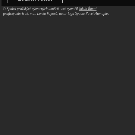
© Spolek pražských výtvarných umělců, web vytvořil
Jakub Římal
,
grafický návrh ak. mal. Lenka Vojtová, autor loga Spolku Pavel Humoplec