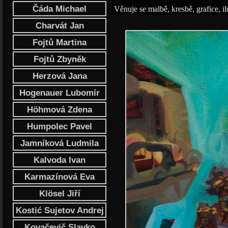
Čáda Michael
Věnuje se malbě, kresbě, grafice, ilu
Charvát Jan
Fojtů Martina
Fojtů Zbyněk
Herzová Jana
Hogenauer Lubomír
Höhmová Zdena
Humpolec Pavel
Jamníková Ludmila
Kalvoda Ivan
Karmazínová Eva
Klösel Jiří
Kostić Sujetov Andrej
Kovačevič Slavko