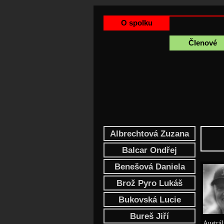
O spolku
Členové
Albrechtová Zuzana
Balcar Ondřej
Benešová Daniela
Brož Pyro Lukáš
Bukovská Lucie
Bureš Jiří
Austrál