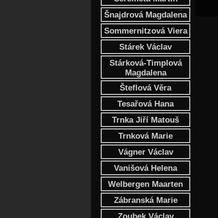
Šnajdrová Magdalena
Sommernitzová Viera
Stárek Václav
Stárková-Timplová
Magdalena
Šteflová Věra
Tesařová Hana
Trnka Jiří Matouš
Trnková Marie
Vágner Václav
Vanišová Helena
Welbergen Maarten
Zábranská Marie
Zoubek Václav