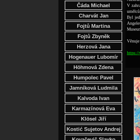
Čáda Michael
V zahr
um
ě
lc
ů
Charvát Jan
Byl je
Angeles
Fojtů Martina
Museum
Fojtů Zbyněk
Věnuje
Herzová Jana
https:/
Hogenauer Lubomír
Höhmová Zdena
Humpolec Pavel
Jamníková Ludmila
Kalvoda Ivan
Karmazínová Eva
Klösel Jiří
Kostić Sujetov Andrej
Kovačevič Slavko