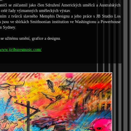
aničí se zúčastnil jako člen Sdružení Amerických um
ě
lc
ů
a Australských
celé
ř
ady významných um
ě
leckých výstav.
dním z tvůrců slavného Memphis Designu a jeho práce s JB Studio Los
 jsou ve sbírkách Smithsonian institution ve Washingtonu a Powerhouse
 Sydney.
 se užitému um
ě
ní, grafice a designu.
/www.jiriburesmusic.com/