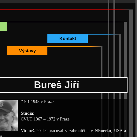
Kontakt
Výstavy
Bureš Jiří
* 5.1.1948 v Praze
Studia:
ČVUT 1967 – 1972 v Praze
Víc než 20 let pracoval v zahraničí – v N
ě
mecku, USA a
ii.