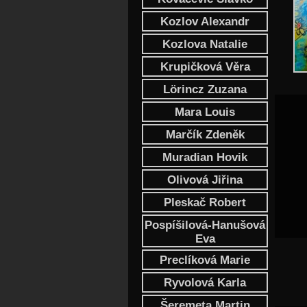
Kozlov Alexandr
Kozlova Natalie
Krupičková Věra
Lörincz Zuzana
Požár
Mara Louis
Marčík Zdeněk
Muradian Hovik
Olivová Jiřina
Pleskač Robert
Pospíšilová-Hanušová
Eva
Preclíková Marie
Ryvolová Karla
Šeremeta Martin