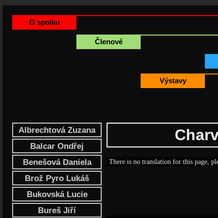
O spolku
Členové
Výstavy
Albrechtová Zuzana
Charv
Balcar Ondřej
Benešová Daniela
There is no translation for this page, pl
Brož Pyro Lukáš
Bukovská Lucie
Bureš Jiří