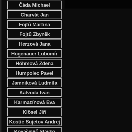
Čáda Michael
Charvát Jan
Fojtů Martina
Fojtů Zbyněk
Herzová Jana
Hogenauer Lubomír
Höhmová Zdena
Humpolec Pavel
Jamníková Ludmila
Kalvoda Ivan
Karmazínová Eva
Klösel Jiří
Kostić Sujetov Andrej
Kovačevič Slavko