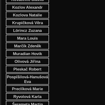
Kozlov Alexandr
Kozlova Natalie
Krupičková Věra
Lörincz Zuzana
Mara Louis
Marčík Zdeněk
Muradian Hovik
Olivová Jiřina
Pleskač Robert
Pospíšilová-Hanušová
Eva
Preclíková Marie
Ryvolová Karla
Šeremeta Martin