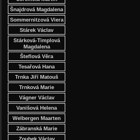
Šnajdrová Magdalena
Sommernitzová Viera
Stárek Václav
Stárková-Timplová
Magdalena
Šteflová Věra
Tesařová Hana
Trnka Jiří Matouš
Trnková Marie
Vágner Václav
Vanišová Helena
Welbergen Maarten
Zábranská Marie
Zoubek Václav