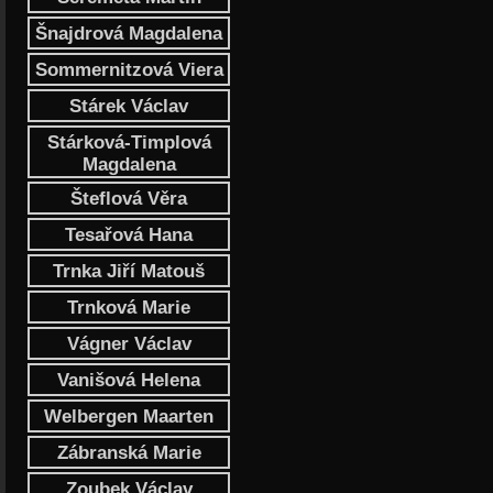
Šnajdrová Magdalena
Sommernitzová Viera
Stárek Václav
Stárková-Timplová
Magdalena
Šteflová Věra
Tesařová Hana
Trnka Jiří Matouš
Trnková Marie
Vágner Václav
Vanišová Helena
Welbergen Maarten
Zábranská Marie
Zoubek Václav