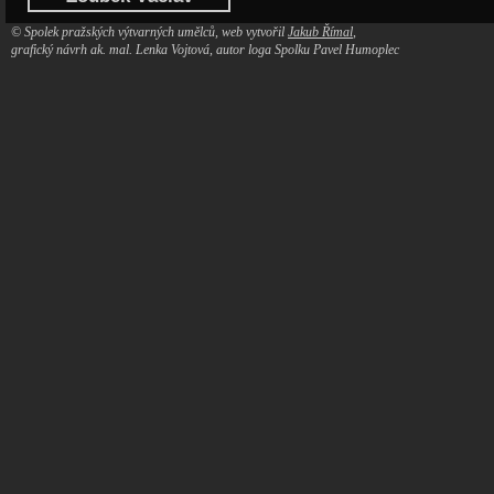
© Spolek pražských výtvarných umělců, web vytvořil
Jakub Římal
,
grafický návrh ak. mal. Lenka Vojtová, autor loga Spolku Pavel Humoplec