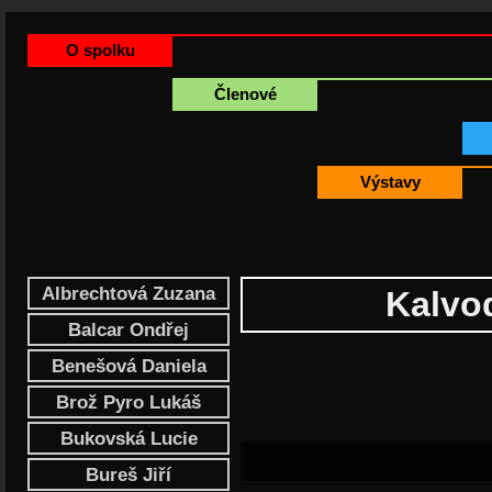
O spolku
Členové
Výstavy
Albrechtová Zuzana
Kalvo
Balcar Ondřej
Benešová Daniela
Brož Pyro Lukáš
Bukovská Lucie
Bureš Jiří