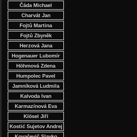
Čáda Michael
Charvát Jan
Fojtů Martina
Fojtů Zbyněk
Herzová Jana
Hogenauer Lubomír
Höhmová Zdena
Humpolec Pavel
Jamníková Ludmila
Kalvoda Ivan
Karmazínová Eva
Klösel Jiří
Kostić Sujetov Andrej
Kovačevič Slavko