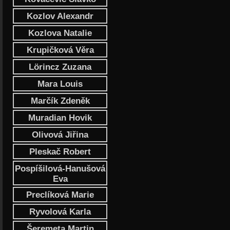
Kozlov Alexandr
Kozlova Natalie
Krupičková Věra
Lörincz Zuzana
Mara Louis
Marčík Zdeněk
Muradian Hovik
Olivová Jiřina
Pleskač Robert
Pospíšilová-Hanušová
Eva
Preclíková Marie
Ryvolová Karla
Šeremeta Martin