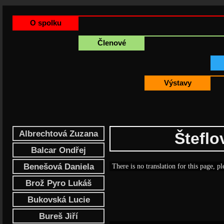
O spolku
Členové
Výstavy
Albrechtová Zuzana
Šteflo
Balcar Ondřej
Benešová Daniela
There is no translation for this page, pl
Brož Pyro Lukáš
Bukovská Lucie
Bureš Jiří