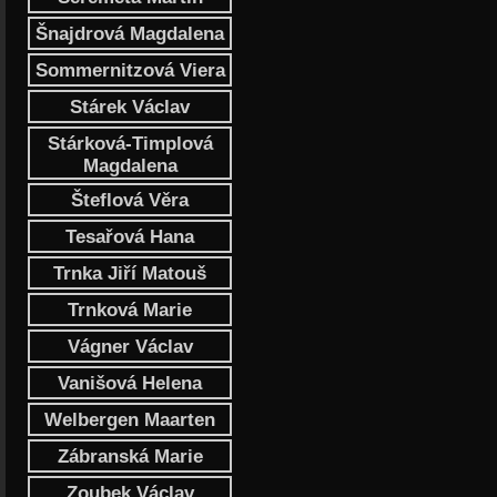
Šnajdrová Magdalena
Sommernitzová Viera
Stárek Václav
Stárková-Timplová
Magdalena
Šteflová Věra
Tesařová Hana
Trnka Jiří Matouš
Trnková Marie
Vágner Václav
Vanišová Helena
Welbergen Maarten
Zábranská Marie
Zoubek Václav