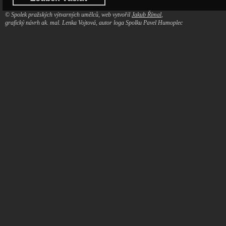
© Spolek pražských výtvarných umělců, web vytvořil
Jakub Římal
,
grafický návrh ak. mal. Lenka Vojtová, autor loga Spolku Pavel Humoplec