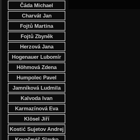
Čáda Michael
Charvát Jan
Fojtů Martina
Fojtů Zbyněk
Herzová Jana
Hogenauer Lubomír
Höhmová Zdena
Humpolec Pavel
Jamníková Ludmila
Kalvoda Ivan
Karmazínová Eva
Klösel Jiří
Kostić Sujetov Andrej
Kovačevič Slavko