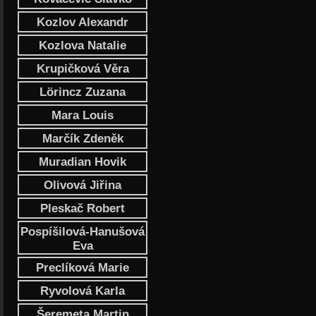
Kozlov Alexandr
Kozlova Natalie
Krupičková Věra
Lörincz Zuzana
Mara Louis
Marčík Zdeněk
Muradian Hovik
Olivová Jiřina
Pleskač Robert
Pospíšilová-Hanušová
Eva
Preclíková Marie
Ryvolová Karla
Šeremeta Martin