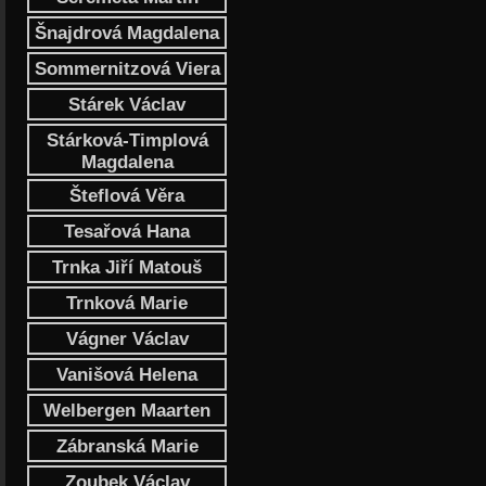
Šnajdrová Magdalena
Sommernitzová Viera
Stárek Václav
Stárková-Timplová
Magdalena
Šteflová Věra
Tesařová Hana
Trnka Jiří Matouš
Trnková Marie
Vágner Václav
Vanišová Helena
Welbergen Maarten
Zábranská Marie
Zoubek Václav