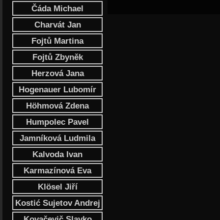
Čáda Michael
Charvát Jan
Fojtů Martina
Fojtů Zbyněk
Herzová Jana
Hogenauer Lubomír
Höhmová Zdena
Humpolec Pavel
Jamníková Ludmila
Kalvoda Ivan
Karmazínová Eva
Klösel Jiří
Kostić Sujetov Andrej
Kovačevič Slavko