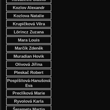
Kozlov Alexandr
Kozlova Natalie
Krupičková Věra
Lörincz Zuzana
Mara Louis
Marčík Zdeněk
Muradian Hovik
Olivová Jiřina
Pleskač Robert
Pospíšilová-Hanušová
Eva
Preclíková Marie
Ryvolová Karla
Šeremeta Martin