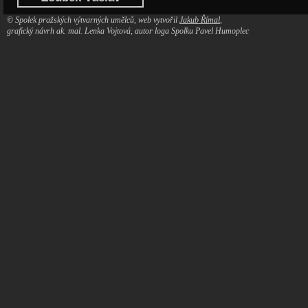
© Spolek pražských výtvarných umělců, web vytvořil
Jakub Římal
,
grafický návrh ak. mal. Lenka Vojtová, autor loga Spolku Pavel Humoplec