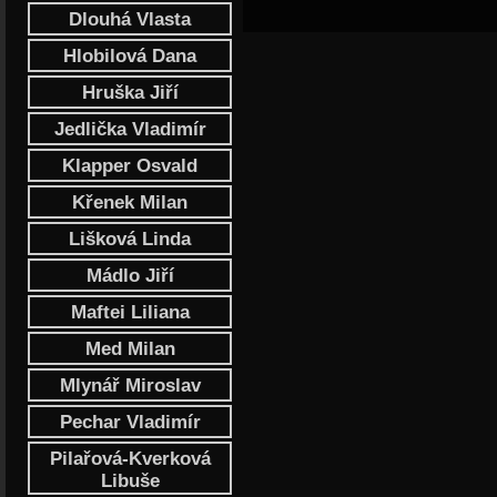
Dlouhá Vlasta
Hlobilová Dana
Hruška Jiří
Jedlička Vladimír
Klapper Osvald
Křenek Milan
Lišková Linda
Mádlo Jiří
Maftei Liliana
Med Milan
Mlynář Miroslav
Pechar Vladimír
Pilařová-Kverková
Libuše