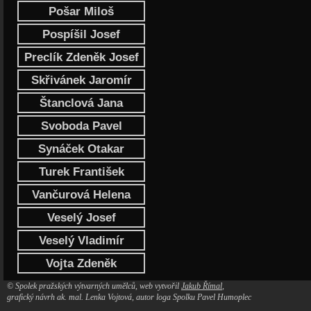
Pošar Miloš
Pospíšil Josef
Preclík Zdeněk Josef
Skřivánek Jaromír
Štanclová Jana
Svoboda Pavel
Synáček Otakar
Turek František
Vančurová Helena
Veselý Josef
Veselý Vladimír
Vojta Zdeněk
© Spolek pražských výtvarných umělců, web vytvořil
Jakub Římal
,
grafický návrh ak. mal. Lenka Vojtová, autor loga Spolku Pavel Humoplec