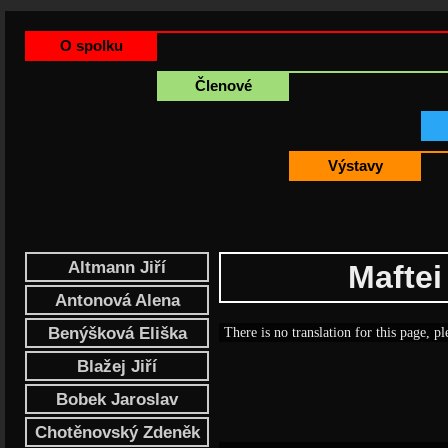
O spolku
Členové
Výstavy
Altmann Jiří
Maftei
Antonová Alena
Benýšková Eliška
There is no translation for this page, pl
Blažej Jiří
Bobek Jaroslav
Chotěnovský Zdeněk