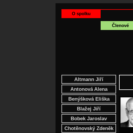
O spolku
Členové
Altmann Jiří
Antonová Alena
Benýšková Eliška
Blažej Jiří
Bobek Jaroslav
Chotěnovský Zdeněk