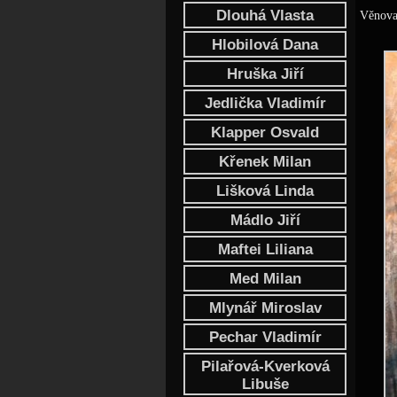
Dlouhá Vlasta
Věnoval
Hlobilová Dana
Hruška Jiří
Jedlička Vladimír
Klapper Osvald
Křenek Milan
Lišková Linda
Mádlo Jiří
Maftei Liliana
Med Milan
Mlynář Miroslav
Pechar Vladimír
Pilařová-Kverková
Libuše