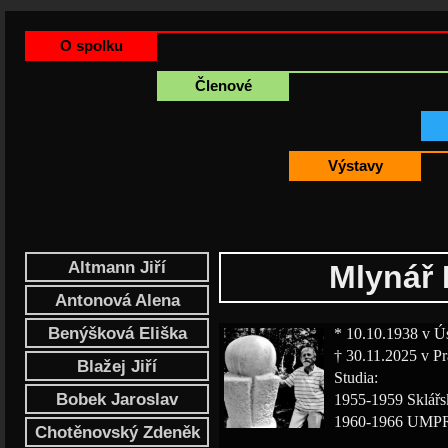
O spolku
Členové
Výstavy
Altmann Jiří
Mlynář 
Antonová Alena
Benýšková Eliška
* 10.10.1938 v Ús
† 30.11.2025 v Pr
Blažej Jiří
Studia:
Bobek Jaroslav
1955-1959 Sklářs
1960-1966 UMPR
Chotěnovský Zdeněk