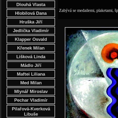
Dlouhá Vlasta
Zabývá se medailemi, plaketami, šp
Hlobilová Dana
Hruška Jiří
Jedlička Vladimír
Klapper Osvald
Křenek Milan
Lišková Linda
Mádlo Jiří
Maftei Liliana
Med Milan
Mlynář Miroslav
Pechar Vladimír
Pilařová-Kverková
Libuše