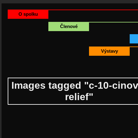
O spolku
Členové
Výstavy
Images tagged "c-10-cinov
relief"