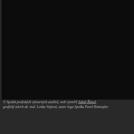
© Spolek pražských výtvarných umělců, web vytvořil
Jakub Římal
,
grafický návrh ak. mal. Lenka Vojtová, autor loga Spolku Pavel Humoplec