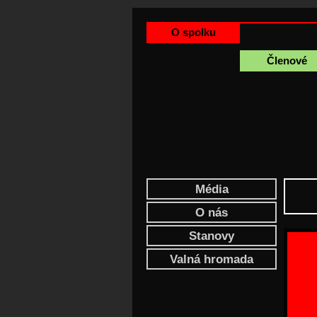
O spolku
Členové
Média
O nás
Stanovy
Valná hromada