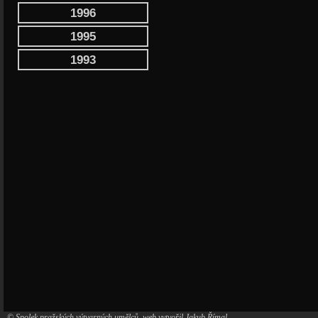
1996
1995
1993
© Spolek pražských výtvarných umělců, web vytvořil
Jakub Římal
,