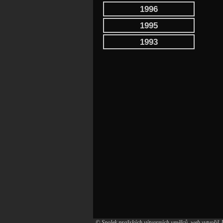
1996
1995
1993
© Spolek pražských výtvarných umělců, web vytvořil