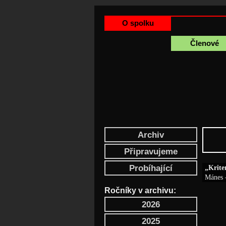
O spolku
Členové
Archiv
Připravujeme
Probíhající
„Krite
Mánes 
Ročníky v archivu:
2026
2025