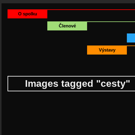
O spolku
Členové
Výstavy
Images tagged "cesty"