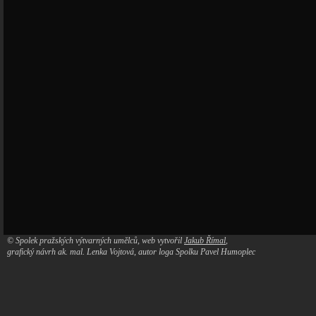
© Spolek pražských výtvarných umělců, web vytvořil
Jakub Římal
,
grafický návrh ak. mal. Lenka Vojtová, autor loga Spolku Pavel Humoplec