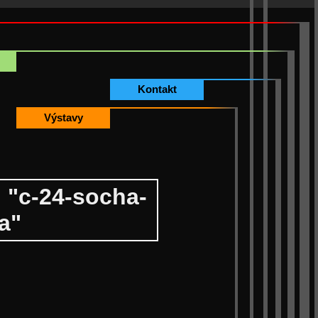
Kontakt
Výstavy
 "c-24-socha-
a"