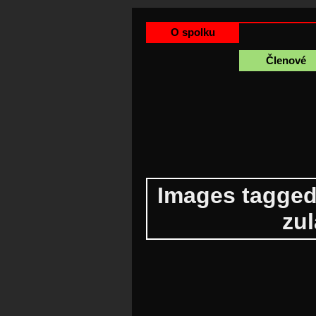
O spolku
Členové
Images tagged
zul