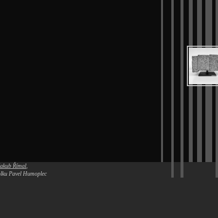
Jakub Římal
,
polku Pavel Humoplec