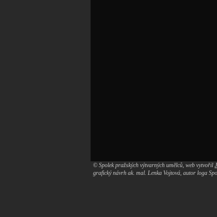
© Spolek pražských výtvarných umělců, web vytvořil
grafický návrh ak. mal. Lenka Vojtová, autor loga S