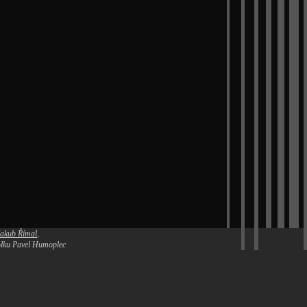
Jakub Římal
,
polku Pavel Humoplec