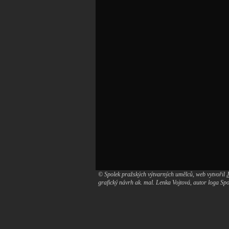
© Spolek pražských výtvarných umělců, web vytvořil
grafický návrh ak. mal. Lenka Vojtová, autor loga S