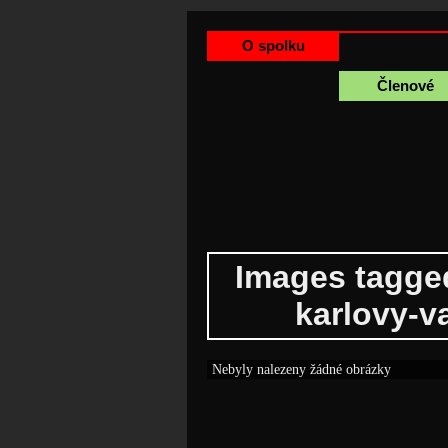
O spolku
Členové
Images tagge
karlovy-v
Nebyly nalezeny žádné obrázky