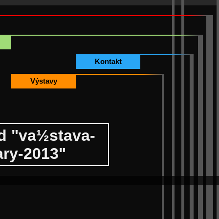
Kontakt
Výstavy
d "va½stava-
ary-2013"